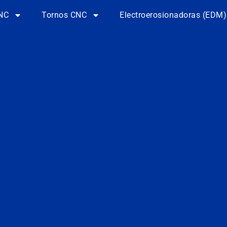
NC
Tornos CNC
Electroerosionadoras (EDM)