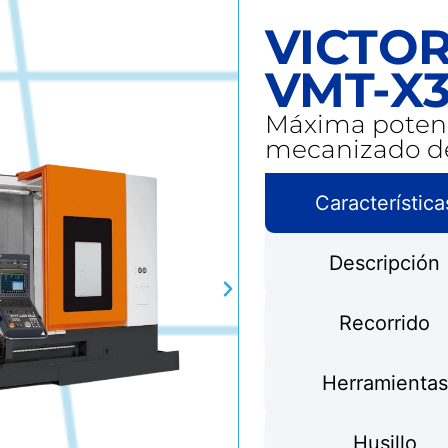
VICTO
VMT-X
Máxima potenci
mecanizado de
Característica
Descripción
Recorrido
Herramientas
Husillo