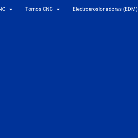
NC
Tornos CNC
Electroerosionadoras (EDM)