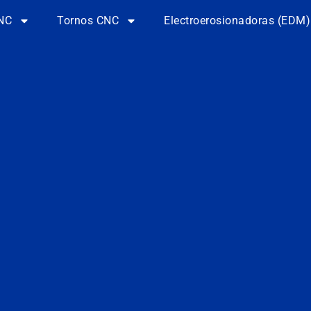
NC
Tornos CNC
Electroerosionadoras (EDM)