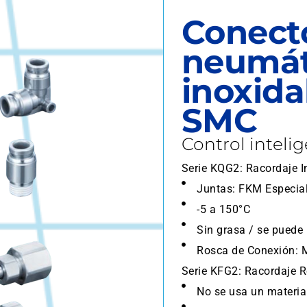
Conect
neumát
inoxida
SMC
Control inteli
Serie KQG2: Racordaje 
Juntas: FKM Especia
-5 a 150°C
Sin grasa / se puede 
Rosca de Conexión: M
Serie KFG2: Racordaje 
No se usa un material