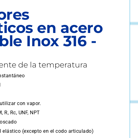
ores
icos en acero
ble Inox 316 -
gente de la temperatura
Instantáneo
l
utilizar con vapor.
, R, Rc, UNF, NPT
Roscado
 elástico (excepto en el codo articulado)