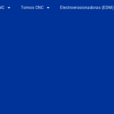
NC
Tornos CNC
Electroerosionadoras (EDM)