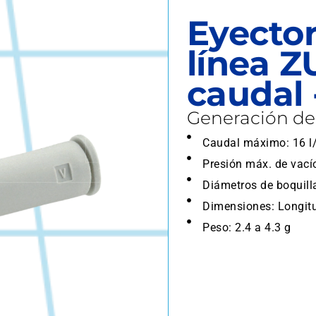
Eyector
línea Z
caudal
Generación de 
Caudal máximo: 16 l
Presión máx. de vacío
Diámetros de boquilla
Dimensiones: Longitu
Peso: 2.4 a 4.3 g