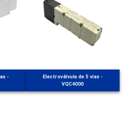
as -
Electroválvula de 5 vías -
VQC4000