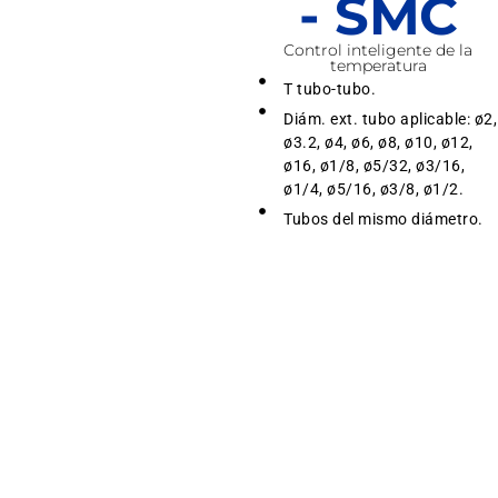
- SMC
Control inteligente de la
temperatura
T tubo-tubo.
Diám. ext. tubo aplicable: ø2,
ø3.2, ø4, ø6, ø8, ø10, ø12,
ø16, ø1/8, ø5/32, ø3/16,
ø1/4, ø5/16, ø3/8, ø1/2.
Tubos del mismo diámetro.