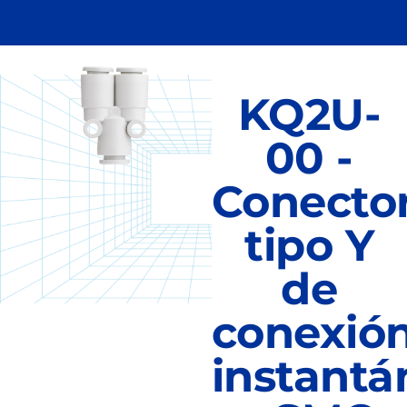
KQ2U-
00 -
Conecto
tipo Y
de
conexió
instantá