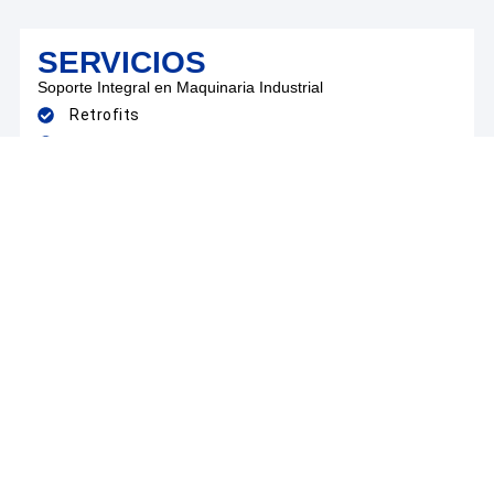
SERVICIOS
Soporte Integral en Maquinaria Industrial
Retrofits
Automatización
Cambios de Ingeniería
Proyectos Llave en Mano
Capacitaciones en Control FANUC
Instalación y venta de Maquinaría CNC
Mantenimientos Preventivos y Correctivos
Cotizar Servicio
Sobre Nosotros
Innovación, Precisión y Soporte Integral en Maquinaria
Industrial